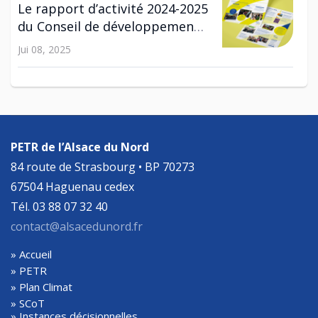
Le rapport d’activité 2024-2025
du Conseil de développement
est disponible !
Jui 08, 2025
SCOT
Enquête publique relative à la
révision n°2 du SCoT
PETR de l’Alsace du Nord
Avr 29, 2025
84 route de Strasbourg • BP 70273
67504 Haguenau cedex
Tél. 03 88 07 32 40
contact@alsacedunord.fr
» Accueil
» PETR
» Plan Climat
» SCoT
» Instances décisionnelles