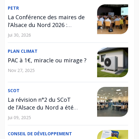
PETR
La Conférence des maires de
l’Alsace du Nord 2026 :
l’habitat au cœur des
Jui 30, 2026
échanges
PLAN CLIMAT
PAC à 1€, miracle ou mirage ?
Nov 27, 2025
SCOT
La révision n°2 du SCoT
de l’Alsace du Nord a été
approuvée !
Jui 09, 2025
CONSEIL DE DÉVELOPPEMENT