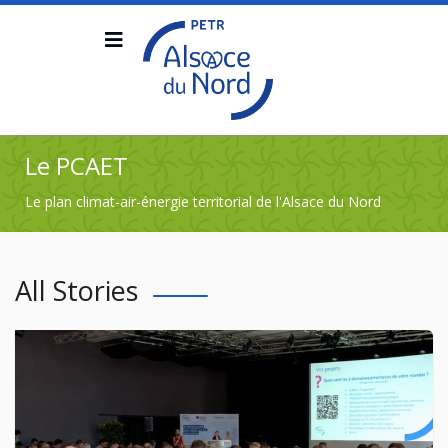
Le PCAET
Le plan climat-air-énergie territorial de l'Alsace du Nord
All Stories