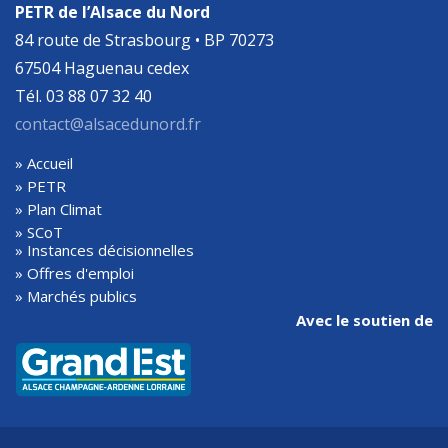
PETR de l’Alsace du Nord
Avr 29, 2025
84 route de Strasbourg • BP 70273
67504 Haguenau cedex
Tél. 03 88 07 32 40
contact@alsacedunord.fr
» Accueil
» PETR
» Plan Climat
» SCoT
» Instances décisionnelles
» Offres d'emploi
» Marchés publics
Avec le soutien de