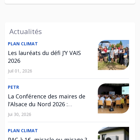
Actualités
PLAN CLIMAT
Les lauréats du défi J’Y VAIS
2026
Juil 01, 2026
PETR
La Conférence des maires de
l’Alsace du Nord 2026 :
l’habitat au cœur des
Jui 30, 2026
échanges
PLAN CLIMAT
PAC à 1€, miracle ou mirage ?