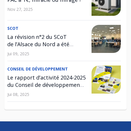
Nov 27, 2025
SCOT
La révision n°2 du SCoT
de l’Alsace du Nord a été
approuvée !
Jui 09, 2025
CONSEIL DE DÉVELOPPEMENT
Le rapport d’activité 2024-2025
du Conseil de développement
est disponible !
Jui 08, 2025
SCOT
Enquête publique relative à la
révision n°2 du SCoT