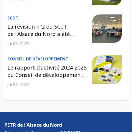
SCOT
La révision n°2 du SCoT
de l’Alsace du Nord a été
approuvée !
Jui 09, 2025
CONSEIL DE DÉVELOPPEMENT
Le rapport d’activité 2024-2025
du Conseil de développement
est disponible !
Jui 08, 2025
SCOT
Enquête publique relative à la
révision n°2 du SCoT
PETR de l’Alsace du Nord
Avr 29, 2025