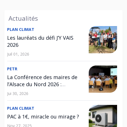
Actualités
PLAN CLIMAT
Les lauréats du défi J’Y VAIS
2026
Juil 01, 2026
PETR
La Conférence des maires de
l’Alsace du Nord 2026 :
l’habitat au cœur des
Jui 30, 2026
échanges
PLAN CLIMAT
PAC à 1€, miracle ou mirage ?
Nov 27, 2025