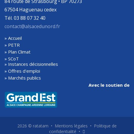
84 route de Strasbourg • BP 70273
67504 Haguenau cedex
Tél. 03 88 07 32 40
contact@alsacedunord.fr
» Accueil
» PETR
» Plan Climat
» SCoT
» Instances décisionnelles
» Offres d'emploi
» Marchés publics
Avec le soutien de
2026 ©
ratatam
•
Mentions légales
•
Politique de
confidentialité
•