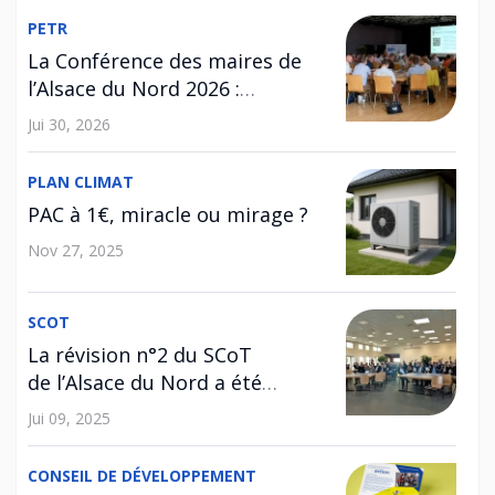
PETR
La Conférence des maires de
l’Alsace du Nord 2026 :
l’habitat au cœur des
Jui 30, 2026
échanges
PLAN CLIMAT
PAC à 1€, miracle ou mirage ?
Nov 27, 2025
SCOT
La révision n°2 du SCoT
de l’Alsace du Nord a été
approuvée !
Jui 09, 2025
CONSEIL DE DÉVELOPPEMENT