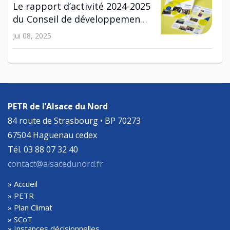
Le rapport d’activité 2024-2025
du Conseil de développement
est disponible !
Jui 08, 2025
SCOT
Enquête publique relative à la
révision n°2 du SCoT
PETR de l’Alsace du Nord
Avr 29, 2025
84 route de Strasbourg • BP 70273
67504 Haguenau cedex
Tél. 03 88 07 32 40
contact@alsacedunord.fr
» Accueil
» PETR
» Plan Climat
» SCoT
» Instances décisionnelles