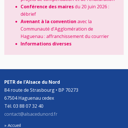
Conférence des maires
du 20 juin 2026 :
débrief
Avenant à la convention
avec la
Communauté d'Agglomération de
Haguenau : affranchissement
du courrier
Informations diverses
PETR de l’Alsace du Nord
84 route de Strasbourg • BP 70273
67504 Haguenau cedex
Tél. 03 88 07 32 40
contact@alsacedunord.fr
» Accueil