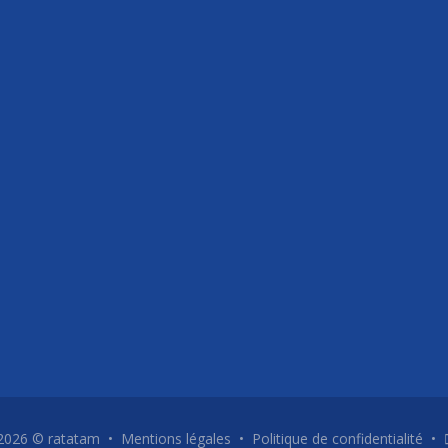
2026 ©
ratatam
•
Mentions légales
•
Politique de confidentialité
•