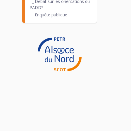
_ Débat sur les orientations du
PADD*
_ Enquête publique