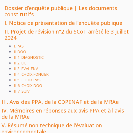
Dossier d’enquête publique | Les documents
constitutifs
I. Notice de présentation de l’enquête publique
II. Projet de révision n°2 du SCoT arrêté le 3 juillet
2024
I. PAS
II. DOO
III.1. DIAGNOSTIC
III.2. EIE
III 3. EVAL ENV
III 4. CHOIX FONCIER
III.5. CHOIX PAS
III 6. CHOIX DOO
III.7. SUIVI
III. Avis des PPA, de la CDPENAF et de la MRAe
IV. Mémoires en réponses aux avis PPA et à l'avis
de la MRAe
V. Résumé non technique de l'évaluation
environnementale