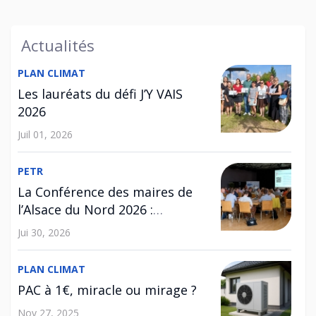
Actualités
PLAN CLIMAT
Les lauréats du défi J’Y VAIS
2026
Juil 01, 2026
PETR
La Conférence des maires de
l’Alsace du Nord 2026 :
l’habitat au cœur des
Jui 30, 2026
échanges
PLAN CLIMAT
PAC à 1€, miracle ou mirage ?
Nov 27, 2025