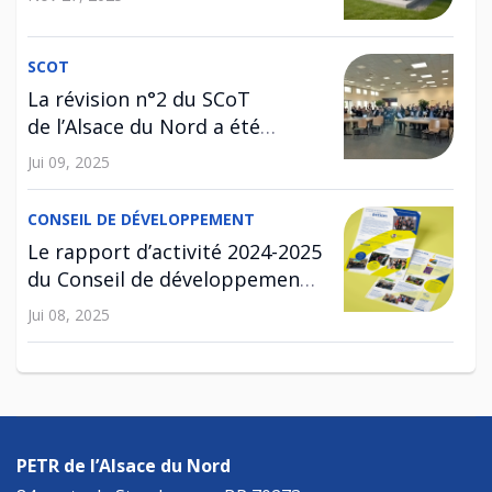
SCOT
La révision n°2 du SCoT
de l’Alsace du Nord a été
approuvée !
Jui 09, 2025
CONSEIL DE DÉVELOPPEMENT
Le rapport d’activité 2024-2025
du Conseil de développement
est disponible !
Jui 08, 2025
SCOT
Enquête publique relative à la
révision n°2 du SCoT
PETR de l’Alsace du Nord
Avr 29, 2025