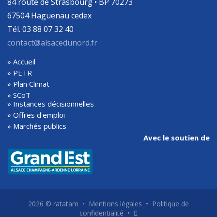
84 route de Strasbourg • BP 70273
67504 Haguenau cedex
Tél. 03 88 07 32 40
contact@alsacedunord.fr
» Accueil
» PETR
» Plan Climat
» SCoT
» Instances décisionnelles
» Offres d'emploi
» Marchés publics
Avec le soutien de
2026 ©
ratatam
•
Mentions légales
•
Politique de
confidentialité
•