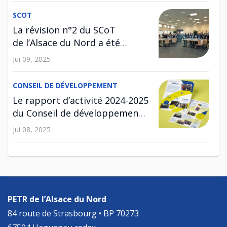
SCOT
La révision n°2 du SCoT
de l’Alsace du Nord a été
approuvée !
Jui 09, 2025
CONSEIL DE DÉVELOPPEMENT
Le rapport d’activité 2024-2025
du Conseil de développement
est disponible !
Jui 08, 2025
SCOT
Enquête publique relative à la
révision n°2 du SCoT
PETR de l’Alsace du Nord
Avr 29, 2025
84 route de Strasbourg • BP 70273