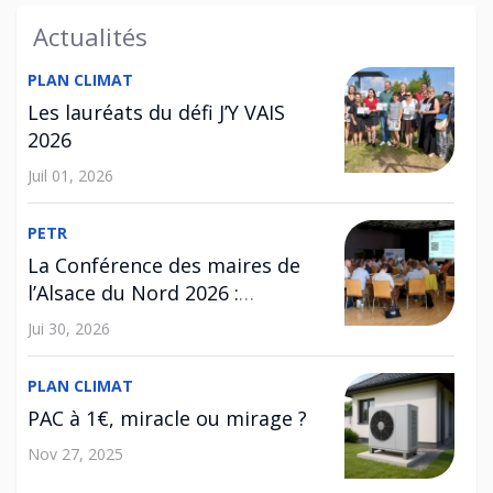
Actualités
PLAN CLIMAT
Les lauréats du défi J’Y VAIS
2026
Juil 01, 2026
PETR
La Conférence des maires de
l’Alsace du Nord 2026 :
l’habitat au cœur des
Jui 30, 2026
échanges
PLAN CLIMAT
PAC à 1€, miracle ou mirage ?
Nov 27, 2025